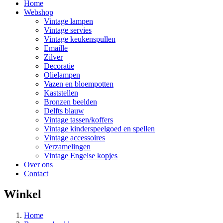
Home
Webshop
Vintage lampen
Vintage servies
Vintage keukenspullen
Emaille
Zilver
Decoratie
Olielampen
Vazen en bloempotten
Kaststellen
Bronzen beelden
Delfts blauw
Vintage tassen/koffers
Vintage kinderspeelgoed en spellen
Vintage accessoires
Verzamelingen
Vintage Engelse kopjes
Over ons
Contact
Winkel
Home