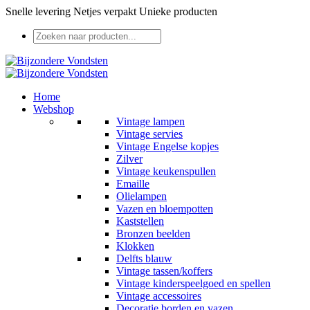
Snelle levering
Netjes verpakt
Unieke producten
Home
Webshop
Vintage lampen
Vintage servies
Vintage Engelse kopjes
Zilver
Vintage keukenspullen
Emaille
Olielampen
Vazen en bloempotten
Kaststellen
Bronzen beelden
Klokken
Delfts blauw
Vintage tassen/koffers
Vintage kinderspeelgoed en spellen
Vintage accessoires
Decoratie borden en vazen