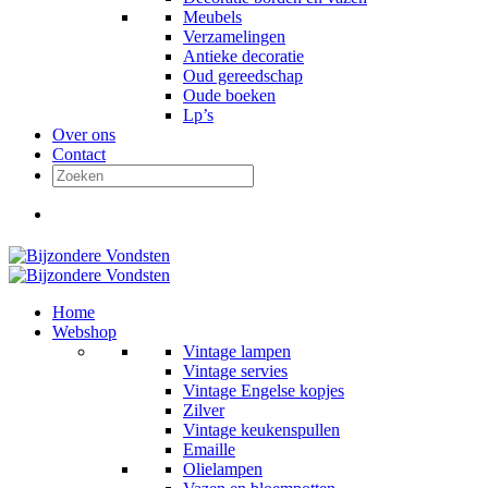
Meubels
Verzamelingen
Antieke decoratie
Oud gereedschap
Oude boeken
Lp’s
Over ons
Contact
Home
Webshop
Vintage lampen
Vintage servies
Vintage Engelse kopjes
Zilver
Vintage keukenspullen
Emaille
Olielampen