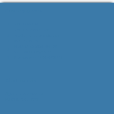
Contactgegevens
Strausslaan 34
3781 HN Voorthuizen
info@bijzonderevondsten.nl
Kvk: 85295175
NL62 RABO 0306 7941 28
V.O.F. van Ballegooijen
Btw-nummer: 863575638B01
Klantenservice
Algemene voorwaarden
Ruilen & retourneren