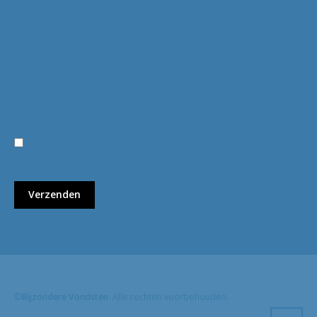
Bel me terug
Ik ga akkoord met de privacyvoorwaarden.
Lees hier onze
privacyvoorwaarden
. (*)
©
Bijzondere Vondsten
. Alle rechten voorbehouden.