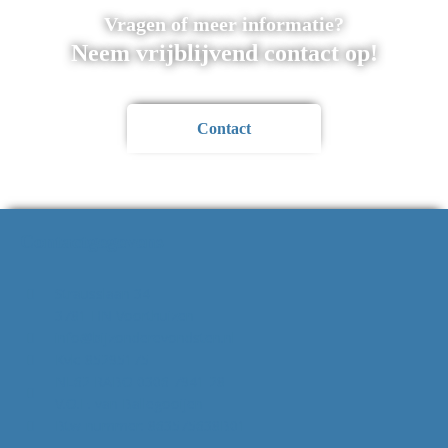
Vragen of meer informatie?
Neem vrijblijvend contact op!
Contact
Contactgegevens
Strausslaan 34
3781 HN Voorthuizen
info@bijzonderevondsten.nl
Kvk: 85295175
NL62 RABO 0306 7941 28
V.O.F. van Ballegooijen
Btw-nummer: 863575638B01