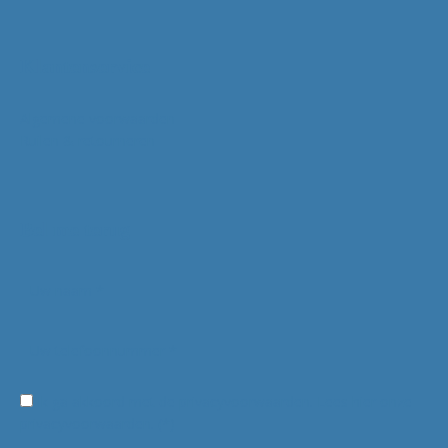
Klantenservice
Algemene voorwaarden
Ruilen & retourneren
Bel me terug
Ik ga akkoord met de privacyvoorwaarden.
Lees hier onze
privacyvoorwaarden
. (*)