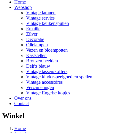
Home
Webshop
Vintage lampen
Vintage servies
Vintage keukenspullen
Emaille
Zilver
Decoratie
Olielampen
Vazen en bloempotten
Kaststellen
Bronzen beelden
Delfts blauw
Vintage tassen/koffers
Vintage kinderspeelgoed en spellen
Vintage accessoires
Verzamelingen
Vintage Engelse kopjes
Over ons
Contact
Winkel
Home