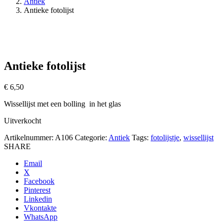
Antiek
Antieke fotolijst
Antieke fotolijst
€
6,50
Wissellijst met een bolling in het glas
Uitverkocht
Artikelnummer:
A106
Categorie:
Antiek
Tags:
fotolijstje
,
wissellijst
SHARE
Email
X
Facebook
Pinterest
Linkedin
Vkontakte
WhatsApp