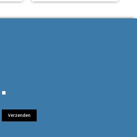
Bel me terug
Ik ga akkoord met de privacyvoorwaarden.
Lees hier
onze
privacyvoorwaarden
. (*)