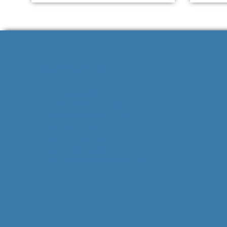
Contactgegevens
Strausslaan 34
3781 HN Voorthuizen
info@bijzonderevondsten.nl
Kvk: 85295175
NL62 RABO 0306 7941 28
V.O.F. van Ballegooijen
Btw-nummer: 863575638B01