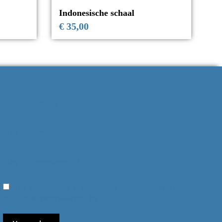
Indonesische schaal
€
35,00
Bel me terug
Ik ga akkoord met de privacyvoorwaarden.
Lees hier
onze
privacyvoorwaarden
. (*)