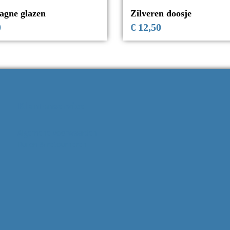
gne glazen
Zilveren doosje
0
€
12,50
Klantenservice
Algemene voorwaarden
Ruilen & retourneren