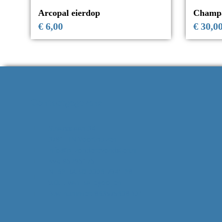
Arcopal eierdop
Champa
€
6,00
€
30,0
Contactgegevens
Strausslaan 34
3781 HN Voorthuizen
info@bijzonderevondsten.nl
Kvk: 85295175
NL62 RABO 0306 7941 28
V.O.F. van Ballegooijen
Btw-nummer: 863575638B01