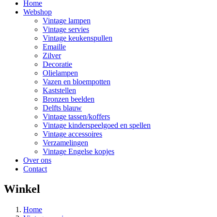
Home
Webshop
Vintage lampen
Vintage servies
Vintage keukenspullen
Emaille
Zilver
Decoratie
Olielampen
Vazen en bloempotten
Kaststellen
Bronzen beelden
Delfts blauw
Vintage tassen/koffers
Vintage kinderspeelgoed en spellen
Vintage accessoires
Verzamelingen
Vintage Engelse kopjes
Over ons
Contact
Winkel
Home