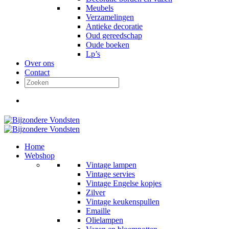
Meubels
Verzamelingen
Antieke decoratie
Oud gereedschap
Oude boeken
Lp’s
Over ons
Contact
Home
Webshop
Vintage lampen
Vintage servies
Vintage Engelse kopjes
Zilver
Vintage keukenspullen
Emaille
Olielampen