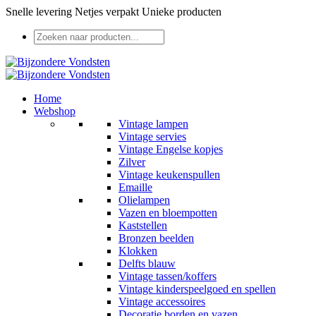
Snelle levering
Netjes verpakt
Unieke producten
Home
Webshop
Vintage lampen
Vintage servies
Vintage Engelse kopjes
Zilver
Vintage keukenspullen
Emaille
Olielampen
Vazen en bloempotten
Kaststellen
Bronzen beelden
Klokken
Delfts blauw
Vintage tassen/koffers
Vintage kinderspeelgoed en spellen
Vintage accessoires
Decoratie borden en vazen