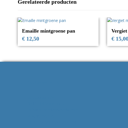
Gerelateerde producten
Emaille mintgroene pan
Vergiet
€
12,50
€
15,0
Contactgegevens
Strausslaan 34
3781 HN Voorthuizen
info@bijzonderevondsten.nl
Kvk: 85295175
NL62 RABO 0306 7941 28