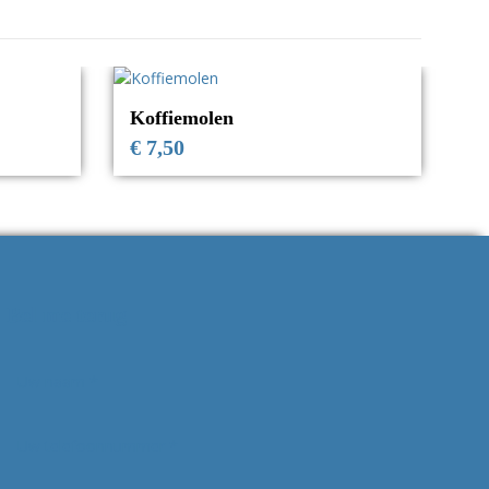
Koffiemolen
€
7,50
Bel me terug