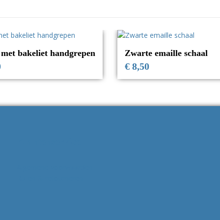
 met bakeliet handgrepen
Zwarte emaille schaal
0
€
8,50
Klantenservice
Algemene voorwaarden
Ruilen & retourneren