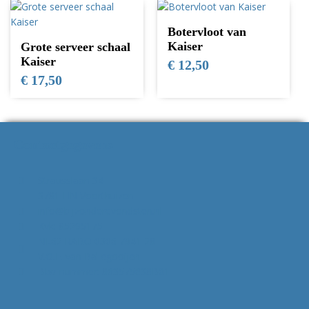
Botervloot van
Kaiser
Grote serveer schaal
Kaiser
€
12,50
€
17,50
Contactgegevens
Strausslaan 34
3781 HN Voorthuizen
info@bijzonderevondsten.nl
Kvk: 85295175
NL62 RABO 0306 7941 28
V.O.F. van Ballegooijen
Btw-nummer: 863575638B01