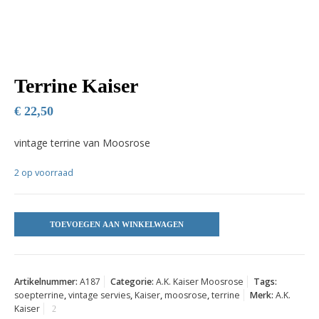
Terrine Kaiser
€
22,50
vintage terrine van Moosrose
2 op voorraad
TOEVOEGEN AAN WINKELWAGEN
Artikelnummer:
A187
Categorie:
A.K. Kaiser Moosrose
Tags:
soepterrine
,
vintage servies
,
Kaiser
,
moosrose
,
terrine
Merk:
A.K.
Kaiser