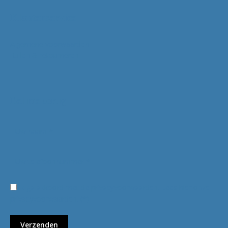
Klantenservice
Algemene voorwaarden
Ruilen & retourneren
Bel me terug
Ik ga akkoord met de privacyvoorwaarden.
Lees hier onze
privacyvoorwaarden
. (*)