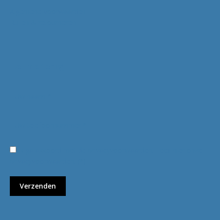
Algemene voorwaarden
Ruilen & retourneren
Bel me terug
Ik ga akkoord met de privacyvoorwaarden.
Lees hier onze
privacyvoorwaarden
. (*)