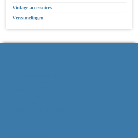
Vintage accessoires
Verzamelingen
Contactgegevens
Strausslaan 34
3781 HN Voorthuizen
info@bijzonderevondsten.nl
Kvk: 85295175
NL62 RABO 0306 7941 28
V.O.F. van Ballegooijen
Btw-nummer: 863575638B01
Klantenservice