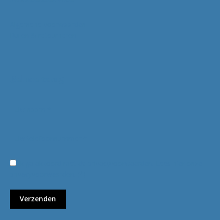
Algemene voorwaarden
Ruilen & retourneren
Bel me terug
Ik ga akkoord met de privacyvoorwaarden.
Lees hier onze
privacyvoorwaarden
. (*)