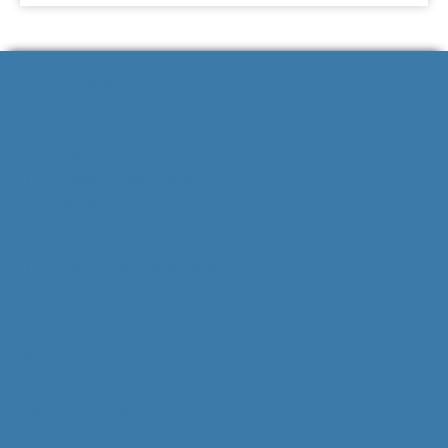
Contactgegevens
Strausslaan 34
3781 HN Voorthuizen
info@bijzonderevondsten.nl
Kvk: 85295175
NL62 RABO 0306 7941 28
V.O.F. van Ballegooijen
Btw-nummer: 863575638B01
Klantenservice
Algemene voorwaarden
Ruilen & retourneren