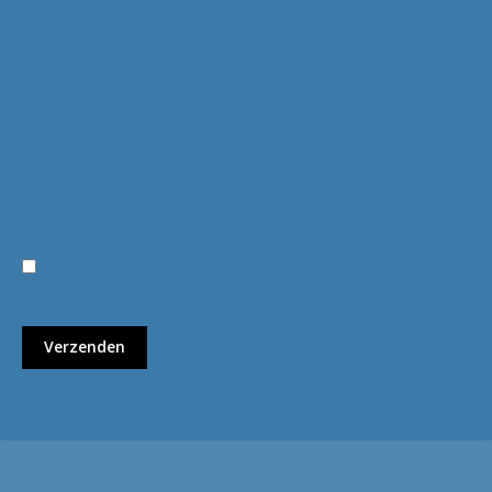
Bel me terug
Ik ga akkoord met de privacyvoorwaarden.
Lees hier onze
privacyvoorwaarden
. (*)