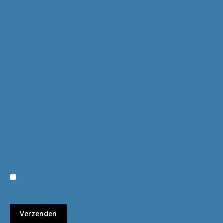
Klantenservice
Algemene voorwaarden
Ruilen & retourneren
Bel me terug
Ik ga akkoord met de privacyvoorwaarden.
Lees hier onze
privacyvoorwaarden
. (*)