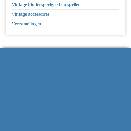
Vintage kinderspeelgoed en spellen
Vintage accessoires
Verzamelingen
Contactgegevens
Strausslaan 34
3781 HN Voorthuizen
info@bijzonderevondsten.nl
Kvk: 85295175
NL62 RABO 0306 7941 28
V.O.F. van Ballegooijen
Btw-nummer: 863575638B01