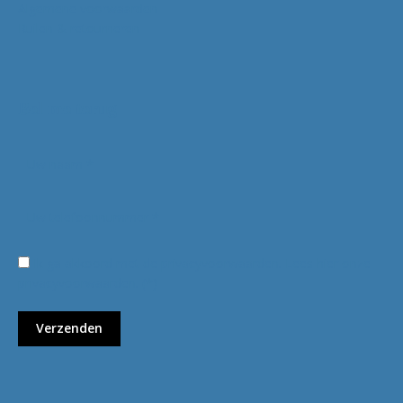
Algemene voorwaarden
Ruilen & retourneren
Bel me terug
Ik ga akkoord met de privacyvoorwaarden.
Lees hier onze
privacyvoorwaarden
. (*)