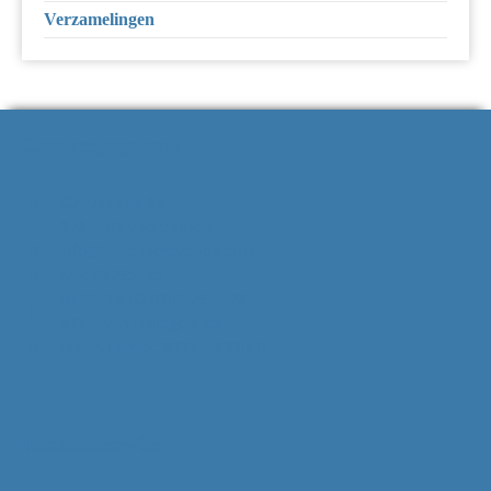
Verzamelingen
Contactgegevens
Strausslaan 34
3781 HN Voorthuizen
info@bijzonderevondsten.nl
Kvk: 85295175
NL62 RABO 0306 7941 28
V.O.F. van Ballegooijen
Btw-nummer: 863575638B01
Klantenservice