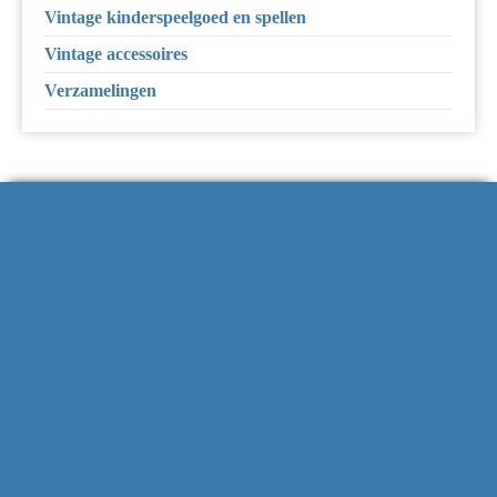
Vintage kinderspeelgoed en spellen
Vintage accessoires
Verzamelingen
Contactgegevens
Strausslaan 34
3781 HN Voorthuizen
info@bijzonderevondsten.nl
Kvk: 85295175
NL62 RABO 0306 7941 28
V.O.F. van Ballegooijen
Btw-nummer: 863575638B01