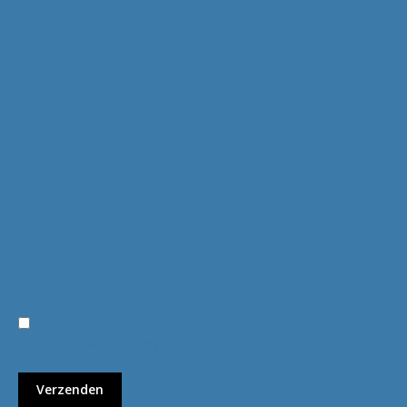
Klantenservice
Algemene voorwaarden
Ruilen & retourneren
Bel me terug
Ik ga akkoord met de privacyvoorwaarden.
Lees hier onze
privacyvoorwaarden
. (*)