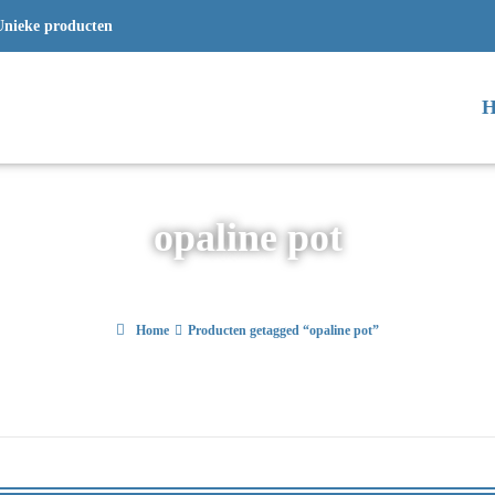
Unieke producten
H
opaline pot
Home
Producten getagged “opaline pot”