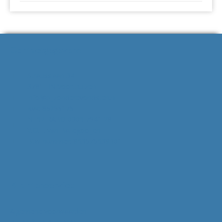
Contactgegevens
Strausslaan 34
3781 HN Voorthuizen
info@bijzonderevondsten.nl
Kvk: 85295175
NL62 RABO 0306 7941 28
V.O.F. van Ballegooijen
Btw-nummer: 863575638B01
Klantenservice
Algemene voorwaarden
Ruilen & retourneren