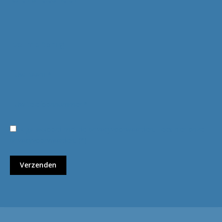
Bel me terug
Ik ga akkoord met de privacyvoorwaarden.
Lees hier onze
privacyvoorwaarden
. (*)