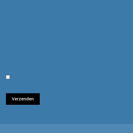
Bel me terug
Ik ga akkoord met de privacyvoorwaarden.
Lees hier onze
privacyvoorwaarden
. (*)