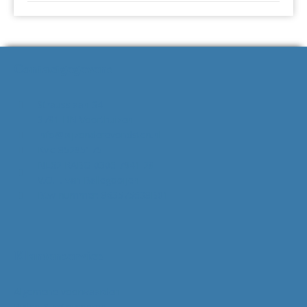
Contactgegevens
Strausslaan 34
3781 HN Voorthuizen
info@bijzonderevondsten.nl
Kvk: 85295175
NL62 RABO 0306 7941 28
V.O.F. van Ballegooijen
Btw-nummer: 863575638B01
Klantenservice
Algemene voorwaarden
Ruilen & retourneren