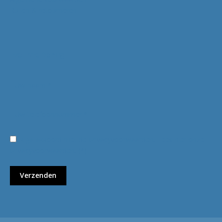
Ruilen & retourneren
Bel me terug
Ik ga akkoord met de privacyvoorwaarden.
Lees hier onze
privacyvoorwaarden
. (*)