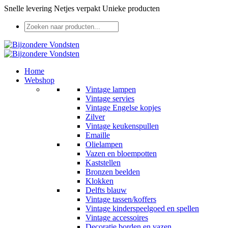
Snelle levering
Netjes verpakt
Unieke producten
Home
Webshop
Vintage lampen
Vintage servies
Vintage Engelse kopjes
Zilver
Vintage keukenspullen
Emaille
Olielampen
Vazen en bloempotten
Kaststellen
Bronzen beelden
Klokken
Delfts blauw
Vintage tassen/koffers
Vintage kinderspeelgoed en spellen
Vintage accessoires
Decoratie borden en vazen