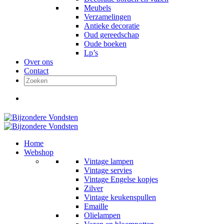
Meubels
Verzamelingen
Antieke decoratie
Oud gereedschap
Oude boeken
Lp’s
Over ons
Contact
Home
Webshop
Vintage lampen
Vintage servies
Vintage Engelse kopjes
Zilver
Vintage keukenspullen
Emaille
Olielampen