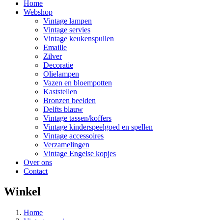
Home
Webshop
Vintage lampen
Vintage servies
Vintage keukenspullen
Emaille
Zilver
Decoratie
Olielampen
Vazen en bloempotten
Kaststellen
Bronzen beelden
Delfts blauw
Vintage tassen/koffers
Vintage kinderspeelgoed en spellen
Vintage accessoires
Verzamelingen
Vintage Engelse kopjes
Over ons
Contact
Winkel
Home