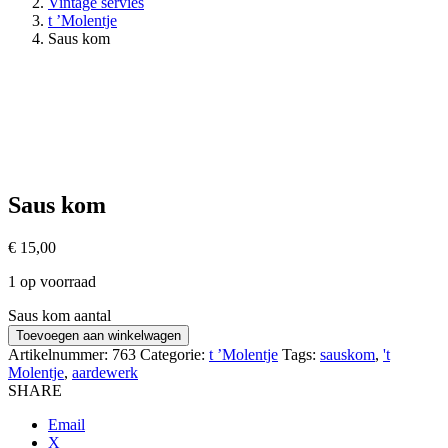
Vintage servies
t ’Molentje
Saus kom
Saus kom
€
15,00
1 op voorraad
Saus kom aantal
Toevoegen aan winkelwagen
Artikelnummer:
763
Categorie:
t ’Molentje
Tags:
sauskom
,
't
Molentje
,
aardewerk
SHARE
Email
X