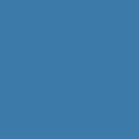
3781 HN Voorthuizen
info@bijzonderevondsten.nl
Kvk: 85295175
NL62 RABO 0306 7941 28
V.O.F. van Ballegooijen
Btw-nummer: 863575638B01
Klantenservice
Algemene voorwaarden
Ruilen & retourneren
Bel me terug