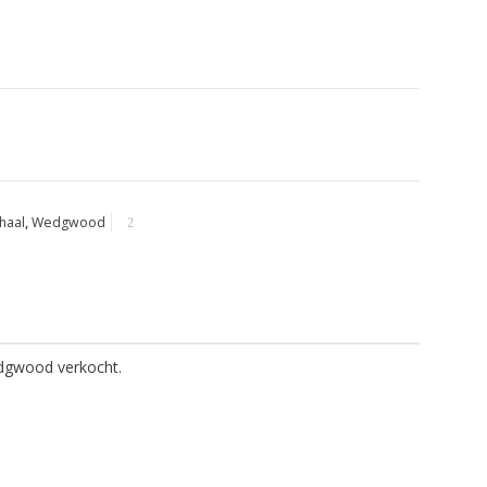
haal
,
Wedgwood
edgwood verkocht.