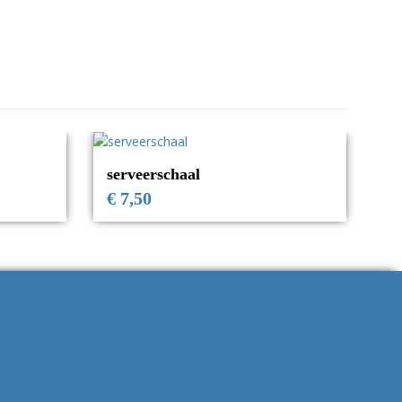
serveerschaal
€
7,50
Bel me terug