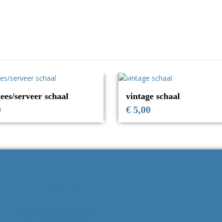
lees/serveer schaal
vintage schaal
0
€
5,00
Klantenservice
Algemene voorwaarden