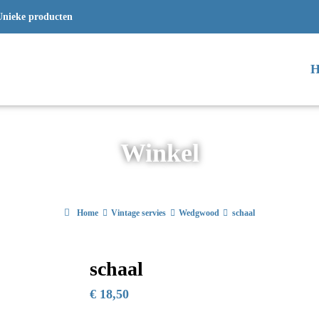
Unieke producten
H
Winkel
Home
Vintage servies
Wedgwood
schaal
schaal
€
18,50